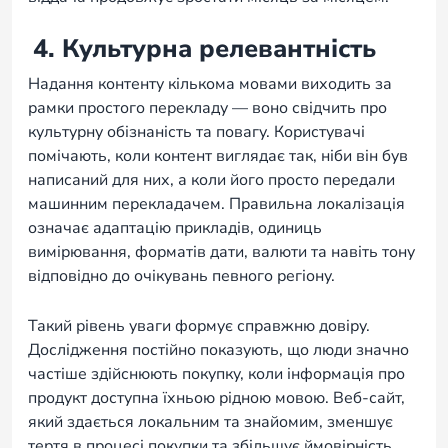
4. Культурна релевантність
Надання контенту кількома мовами виходить за
рамки простого перекладу — воно свідчить про
культурну обізнаність та повагу. Користувачі
помічають, коли контент виглядає так, ніби він був
написаний для них, а коли його просто передали
машинним перекладачем. Правильна локалізація
означає адаптацію прикладів, одиниць
вимірювання, форматів дати, валюти та навіть тону
відповідно до очікувань певного регіону.
Такий рівень уваги формує справжню довіру.
Дослідження постійно показують, що люди значно
частіше здійснюють покупку, коли інформація про
продукт доступна їхньою рідною мовою. Веб-сайт,
який здається локальним та знайомим, зменшує
тертя в процесі покупки та збільшує ймовірність