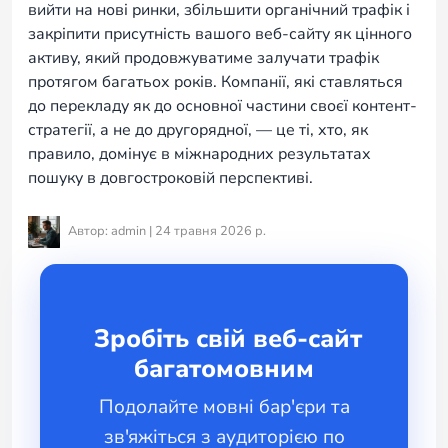
вийти на нові ринки, збільшити органічний трафік і
закріпити присутність вашого веб-сайту як цінного
активу, який продовжуватиме залучати трафік
протягом багатьох років. Компанії, які ставляться
до перекладу як до основної частини своєї контент-
стратегії, а не до другорядної, — це ті, хто, як
правило, домінує в міжнародних результатах
пошуку в довгостроковій перспективі.
Автор: admin | 24 травня 2026 р.
Зробіть свій веб-сайт
багатомовним
Подолайте мовні бар'єри та
зв'яжіться з аудиторією по