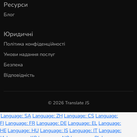
Ресурси
Блог
Юридичні
Політика конфіденційності
Умови надання послуг
Безпека
Відповідність
© 2026 Translate JS
Language: SA
Language: ZH
Language: CS
Language:
FI
Language: FR
Language: DE
Language: EL
Language:
HE
Language: HU
Language: IS
Language: IT
Language: