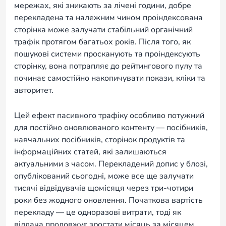
мережах, які зникають за лічені години, добре
перекладена та належним чином проіндексована
сторінка може залучати стабільний органічний
трафік протягом багатьох років. Після того, як
пошукові системи просканують та проіндексують
сторінку, вона потрапляє до рейтингового пулу та
починає самостійно накопичувати покази, кліки та
авторитет.
Цей ефект пасивного трафіку особливо потужний
для постійно оновлюваного контенту — посібників,
навчальних посібників, сторінок продуктів та
інформаційних статей, які залишаються
актуальними з часом. Перекладений допис у блозі,
опублікований сьогодні, може все ще залучати
тисячі відвідувачів щомісяця через три-чотири
роки без жодного оновлення. Початкова вартість
перекладу — це одноразові витрати, тоді як
віддача продовжує зростати місяць за місяцем.