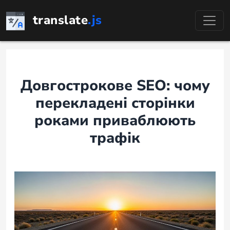
Перейти
translate
.js
до
змісту
Довгострокове SEO: чому
перекладені сторінки
роками приваблюють
трафік