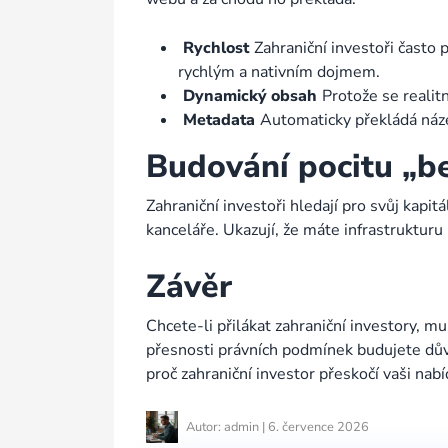
Rychlost
Zahraniční investoři často 
rychlým a nativním dojmem.
Dynamický obsah
Protože se realit
Metadata
Automaticky překládá náze
Budování pocitu „b
Zahraniční investoři hledají pro svůj kapi
kanceláře. Ukazují, že máte infrastrukturu
Závěr
Chcete-li přilákat zahraniční investory, m
přesnosti právních podmínek budujete dův
proč zahraniční investor přeskočí vaši nab
Autor: admin | 6. července 2026