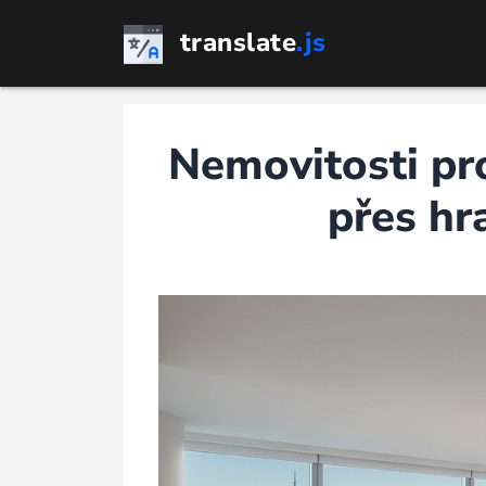
Přejít
translate
.js
k
obsahu
Nemovitosti pro
přes hr