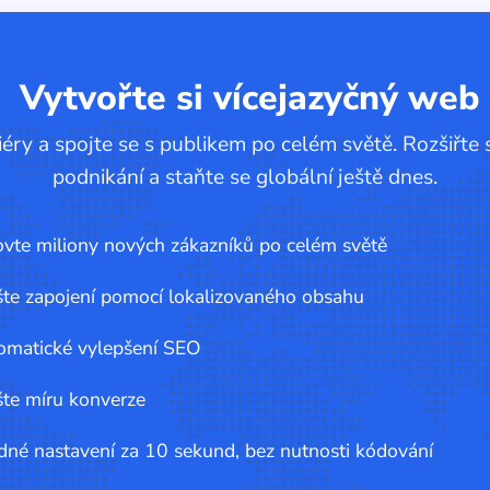
Vytvořte si vícejazyčný web
éry a spojte se s publikem po celém světě. Rozšiřte s
podnikání a staňte se globální ještě dnes.
vte miliony nových zákazníků po celém světě
šte zapojení pomocí lokalizovaného obsahu
omatické vylepšení SEO
šte míru konverze
né nastavení za 10 sekund, bez nutnosti kódování