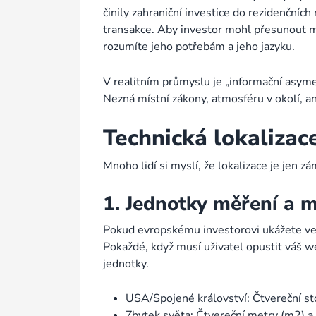
činily zahraniční investice do rezidenčníc
transakce. Aby investor mohl přesunout mi
rozumíte jeho potřebám a jeho jazyku.
V realitním průmyslu je „informační asyme
Nezná místní zákony, atmosféru v okolí, an
Technická lokalizace
Mnoho lidí si myslí, že lokalizace je jen 
1. Jednotky měření a 
Pokud evropskému investorovi ukážete velik
Pokaždé, když musí uživatel opustit váš we
jednotky.
USA/Spojené království: Čtvereční sto
Zbytek světa: Čtvereční metry (m2) a 