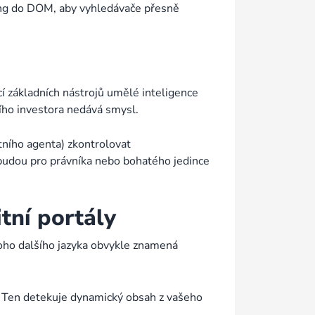
lang do DOM, aby vyhledávače přesně
ocí základních nástrojů umělé inteligence
ího investora nedává smysl.
tního agenta) zkontrolovat
 budou pro právníka nebo bohatého jedince
tní portály
noho dalšího jazyka obvykle znamená
u. Ten detekuje dynamický obsah z vašeho