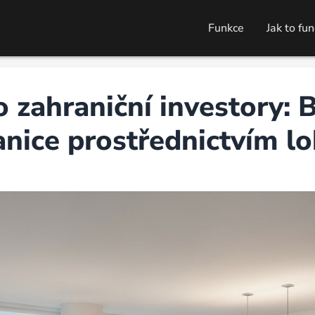
Funkce
Jak to fu
 zahraniční investory:
anice prostřednictvím lo