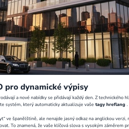
O pro dynamické výpisy
dávají a nové nabídky se přidávají každý den. Z technického hl
ete systém, který automaticky aktualizuje vaše
tagy hreflang
.
t“ ve španělštině, ale nenajde jasný odkaz na anglickou verzi, 
at. To znamená, že vaše klíčová slova s vysokým záměrem pro 