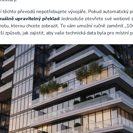
ní těchto převodů nepotřebujete vývojáře. Pokud automatický p
uálně upravitelný překlad
Jednoduše otevřete své webové st
otu, kterou chcete zobrazit. To vám umožní ručně zaměnit „100
í způsob, jak zajistit, aby vaše technická data byla pro místn