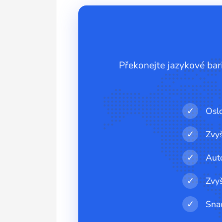
Překonejte jazykové bari
✓
Oslo
✓
Zvy
✓
Aut
✓
Zvy
✓
Snad