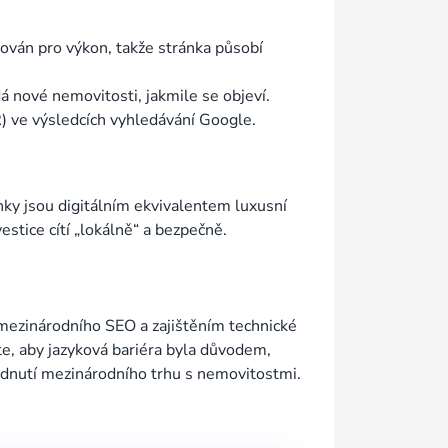
zován pro výkon, takže stránka působí
á nové nemovitosti, jakmile se objeví.
R) ve výsledcích vyhledávání Google.
ánky jsou digitálním ekvivalentem luxusní
estice cítí „lokálně“ a bezpečně.
í mezinárodního SEO a zajištěním technické
e, aby jazyková bariéra byla důvodem,
vládnutí mezinárodního trhu s nemovitostmi.