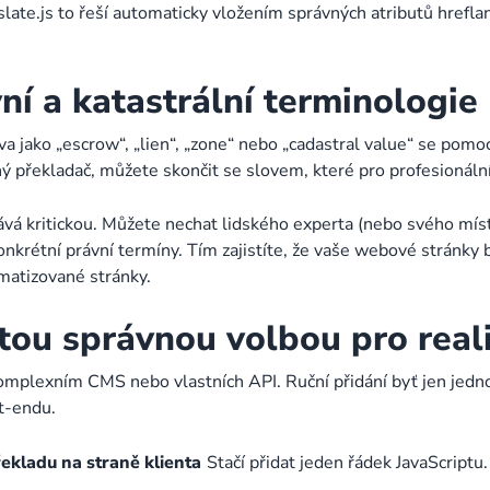
slate.js to řeší automaticky vložením správných atributů href
ní a katastrální terminologie
ova jako „escrow“, „lien“, „zone“ nebo „cadastral value“ se pom
ý překladač, můžete skončit se slovem, které pro profesionáln
ává kritickou. Můžete nechat lidského experta (nebo svého mís
nkrétní právní termíny. Tím zajistíte, že vaše webové stránky
matizované stránky.
 tou správnou volbou pro reali
komplexním CMS nebo vlastních API. Ruční přidání byť jen jed
t-endu.
řekladu na straně klienta
Stačí přidat jeden řádek JavaScript