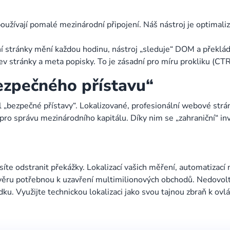
používají pomalé mezinárodní připojení. Náš nástroj je optimali
ní stránky mění každou hodinu, nástroj „sleduje“ DOM a překlád
v stránky a meta popisky. To je zásadní pro míru prokliku (CT
ezpečného přístavu“
tál „bezpečné přístavy“. Lokalizované, profesionální webové str
 pro správu mezinárodního kapitálu. Díky nim se „zahraniční“ inv
usíte odstranit překážky. Lokalizací vašich měření, automatizac
ěru potřebnou k uzavření multimilionových obchodů. Nedovolt
ídku. Využijte technickou lokalizaci jako svou tajnou zbraň k o