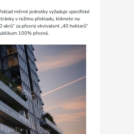
řeklad měrné jednotky vyžaduje specifické
ránky v režimu překladu, kliknete na
 akrů“ za přesný ekvivalent „40 hektarů“
í publikum 100% přesná.