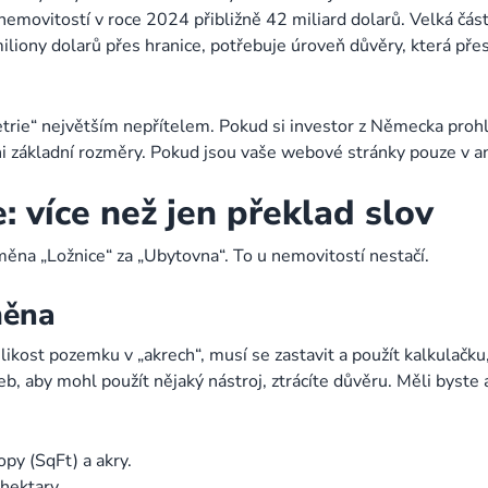
h nemovitostí v roce 2024 přibližně 42 miliard dolarů. Velká čá
liony dolarů přes hranice, potřebuje úroveň důvěry, která přes
trie“ největším nepřítelem. Pokud si investor z Německa prohlí
i základní rozměry. Pokud jsou vaše webové stránky pouze v ang
: více než jen překlad slov
záměna „Ložnice“ za „Ubytovna“. To u nemovitostí nestačí.
měna
ost pozemku v „akrech“, musí se zastavit a použít kalkulačku, ab
b, aby mohl použít nějaký nástroj, ztrácíte důvěru. Měli byste
py (SqFt) a akry.
hektary.