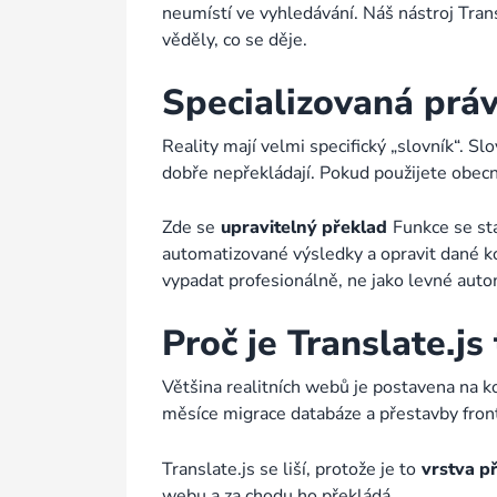
neumístí ve vyhledávání. Náš nástroj Tran
věděly, co se děje.
Specializovaná práv
Reality mají velmi specifický „slovník“. Sl
dobře nepřekládají. Pokud použijete obecn
Zde se
upravitelný překlad
Funkce se st
automatizované výsledky a opravit dané ko
vypadat profesionálně, ne jako levné auto
Proč je Translate.js
Většina realitních webů je postavena na 
měsíce migrace databáze a přestavby fron
Translate.js se liší, protože je to
vrstva p
webu a za chodu ho překládá.