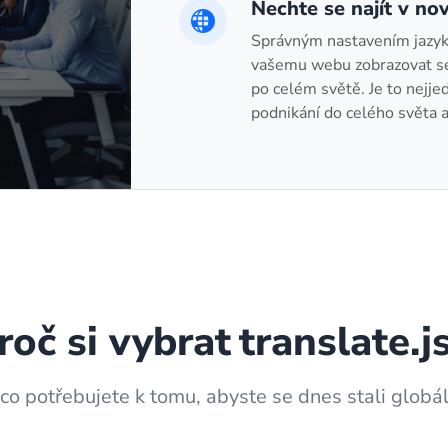
Nechte se najít v no
Správným nastavením jazy
vašemu webu zobrazovat se 
po celém světě. Je to nejjed
podnikání do celého světa a
roč si vybrat
translate.j
 co potřebujete k tomu, abyste se dnes stali globál