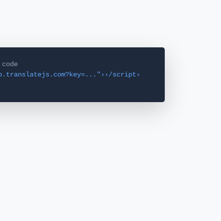
 code
p.translatejs.com?key=..."›‹/script›