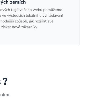
vých zemích
kových tagů vašeho webu pomůžeme
ve výsledcích lokálního vyhledávání
nodušší způsob, jak rozšířit své
 získat nové zákazníky.
s
?
ními.