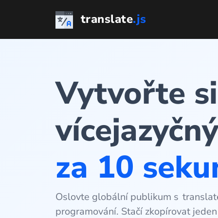
Přejít
translate
.js
k
obsahu
Vytvořte si
vícejazyčn
za 10 seku
Oslovte globální publikum s
translat
programování. Stačí zkopírovat jeden