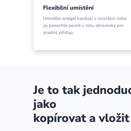
Flexibilní umístění
Umístěte widget kamkoli v rozvržení nebo
jej ponechte pevně v rohu obrazovky pro
snadný přístup.
Je to tak jednodu
jako
kopírovat a vložit