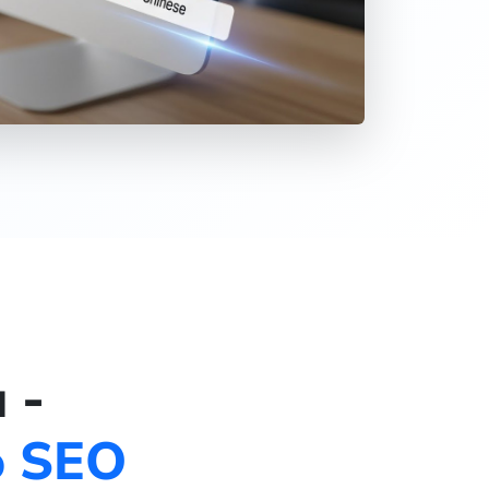
 -
o SEO