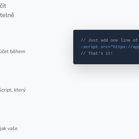
čit
telně
// Just add one line of
‹script src="https://ap
 účet během
// That's it!
cript, který
 jak vaše