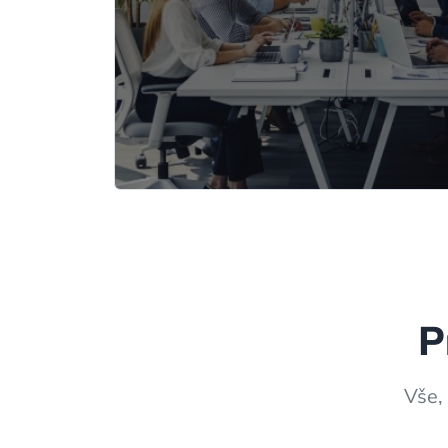
P
Vše,