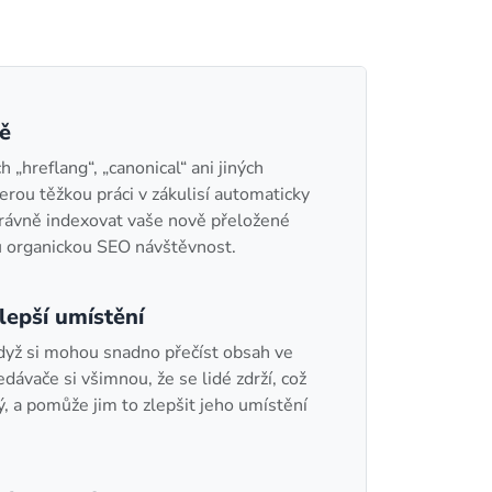
ě
 „hreflang“, „canonical“ ani jiných
erou těžkou práci v zákulisí automaticky
rávně indexovat vaše nově přeložené
 organickou SEO návštěvnost.
lepší umístění
když si mohou snadno přečíst obsah ve
dávače si všimnou, že se lidé zdrží, což
ý, a pomůže jim to zlepšit jeho umístění