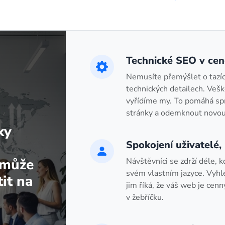
Technické SEO v cen
Nemusíte přemýšlet o tazích
technických detailech. Vešk
vyřídíme my. To pomáhá sp
stránky a odemknout novou
ky
Spokojení uživatelé, 
omůže
Návštěvníci se zdrží déle, 
svém vlastním jazyce. Vyhle
it na
jim říká, že váš web je cenn
v žebříčku.