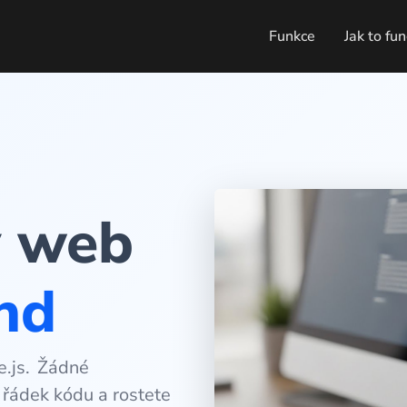
Funkce
Jak to fu
ý web
nd
e.js.
Žádné
 řádek kódu a rostete