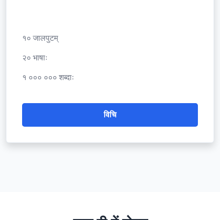
१० जालपुटम्
२० भाषाः
१ ००० ००० शब्दाः
विचि