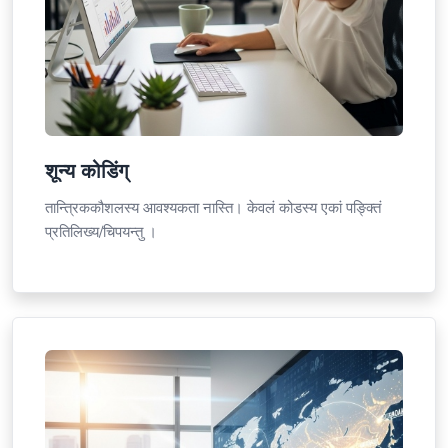
शून्य कोडिंग्
तान्त्रिककौशलस्य आवश्यकता नास्ति। केवलं कोडस्य एकां पङ्क्तिं
प्रतिलिख्य/चिपयन्तु ।