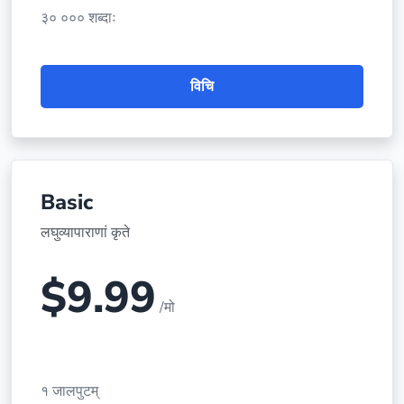
३० ००० शब्दाः
विचि
Basic
लघुव्यापाराणां कृते
$9.99
/मो
१ जालपुटम्