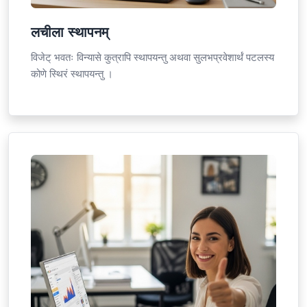
लचीला स्थापनम्
विजेट् भवतः विन्यासे कुत्रापि स्थापयन्तु अथवा सुलभप्रवेशार्थं पटलस्य
कोणे स्थिरं स्थापयन्तु ।