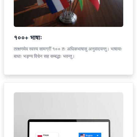
१००+ भाषाः
तत्क्षणमेव स्वस्य सामग्रीं १०० तः अधिकभाषासु अनुवादयन्तु। भाषायाः
बाधाः भङ्ग्य विश्वेन सह सम्बद्धाः भवन्तु।