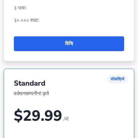
३ भाषाः
३० ००० शब्दाः
विचि
लोकप्रियं
Standard
वर्धमानकम्पनीनां कृते
$29.99
/मो