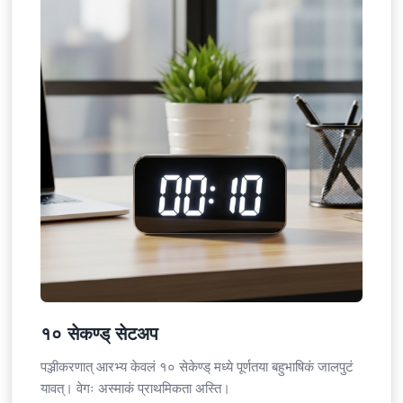
१० सेकण्ड् सेटअप
पञ्जीकरणात् आरभ्य केवलं १० सेकेण्ड् मध्ये पूर्णतया बहुभाषिकं जालपुटं
यावत्। वेगः अस्माकं प्राथमिकता अस्ति।