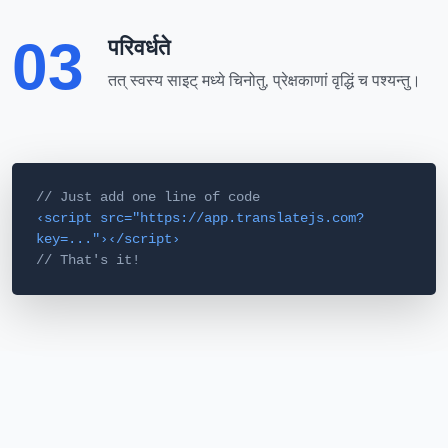
03
परिवर्धते
तत् स्वस्य साइट् मध्ये चिनोतु, प्रेक्षकाणां वृद्धिं च पश्यन्तु।
// Just add one line of code
‹script src="https://app.translatejs.com?
key=..."›‹/script›
// That's it!