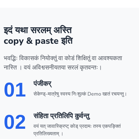
इदं यथा सरलम् अस्ति
copy & paste इति
भवद्भिः विकासकं नियोक्तुं वा कोडं शिक्षितुं वा आवश्यकता
नास्ति । वयं अविश्वसनीयतया सरलं कृतवन्तः।
01
पंजीकर्
सेकेण्ड्-मात्रेषु स्वस्य निःशुल्कं Demo खातं रचयन्तु।
02
संहिता प्रतिलिपि कुर्वन्तु
वयं यत् जावास्क्रिप्ट् कोड् प्रदामः तस्य एकपङ्क्तिं
प्रतिलिख्यताम् ।