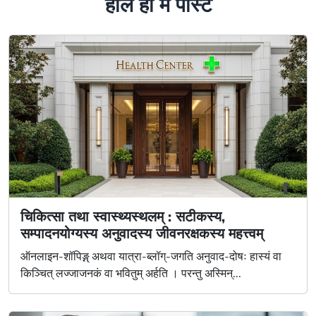
हाल ही में पोस्ट
चिकित्सा तथा स्वास्थ्यस्थलम् : सटीकस्य,
सम्पादनयोग्यस्य अनुवादस्य जीवनरक्षकस्य महत्त्वम्
ऑनलाइन-शॉपिङ्ग् अथवा यात्रा-ब्लॉग्-जगति अनुवाद-दोषः हास्यं वा
किञ्चित् लज्जाजनकं वा भवितुम् अर्हति । परन्तु अस्मिन्...