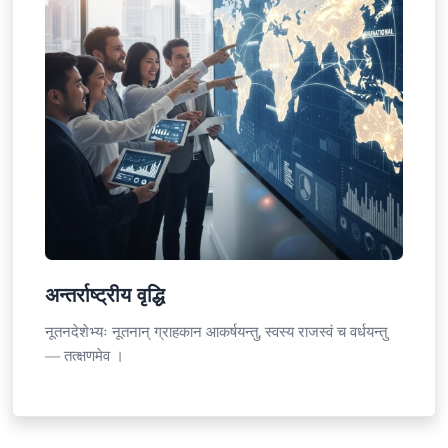
अन्तर्राष्ट्रीय वृद्धि
नूतनदेशेभ्यः नूतनान् ग्राहकान आकर्षयन्तु, स्वस्य राजस्वं च वर्धयन्तु
— तत्क्षणमेव ।