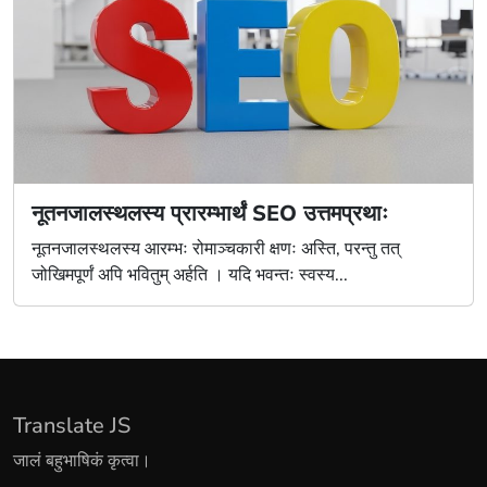
नूतनजालस्थलस्य प्रारम्भार्थं SEO उत्तमप्रथाः
नूतनजालस्थलस्य आरम्भः रोमाञ्चकारी क्षणः अस्ति, परन्तु तत्
जोखिमपूर्णं अपि भवितुम् अर्हति । यदि भवन्तः स्वस्य...
Translate JS
जालं बहुभाषिकं कृत्वा।