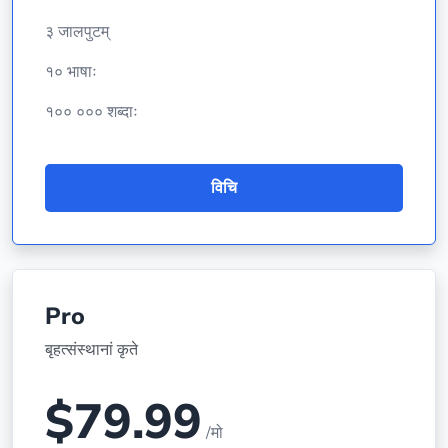
३ जालपुटम्
१० भाषाः
१०० ००० शब्दाः
विचि
Pro
बृहत्संस्थानां कृते
$79.99
/मो