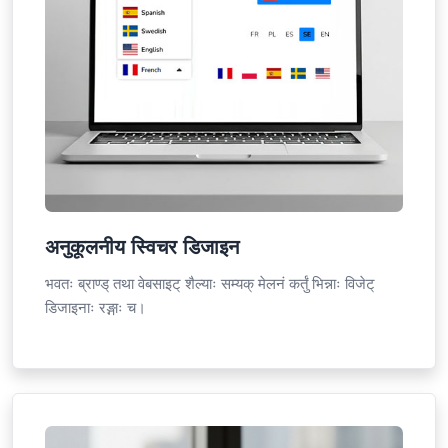
अनुकूलनीय स्विचर डिजाइन
भवतः ब्राण्ड् तथा वेबसाइट् शैल्याः सम्यक् मेलनं कर्तुं भिन्नाः विजेट्
डिजाइनाः रङ्गाः च।