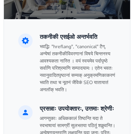
तकनीकी एसईओ अन्तर्भवति
भवद्भिः "hreflang", "canonical" टैग्,
अन्येषां तकनीकीविवरणानां विषये चिन्तनस्य
आवश्यकता नास्ति । वयं स्वयमेव पर्दापृष्ठे
सर्वाणि परिश्रमाणि सम्पादयामः। एतेन भवतः
नवानुवादितपृष्ठानां सम्यक् अनुक्रमणिकाकरणं
भवति तथा च नूतनं जैविकं SEO यातायातं
अनलॉक् भवति।
प्रसन्नाः उपयोक्तारः, उत्तमाः श्रेणीः
आगन्तुकाः अधिककालं तिष्ठन्ति यदा ते
स्वभाषायां सामग्रीं सुलभतया पठितुं शक्नुवन्ति।
अन्वेषणयन्त्राणि लक्षयन्ति यदा जनाः परितः