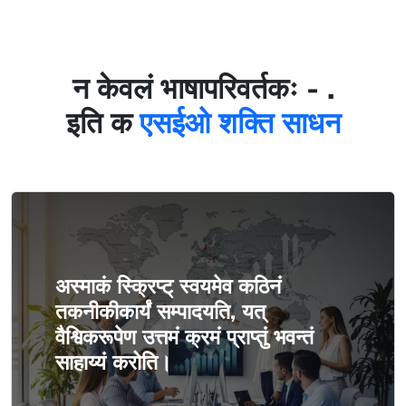
न केवलं भाषापरिवर्तकः - .
इति क
एसईओ शक्ति साधन
अस्माकं स्क्रिप्ट् स्वयमेव कठिनं
तकनीकीकार्यं सम्पादयति, यत्
वैश्विकरूपेण उत्तमं क्रमं प्राप्तुं भवन्तं
साहाय्यं करोति।