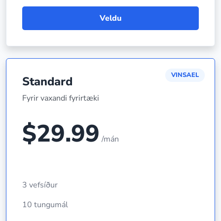
Veldu
VINSAEL
Standard
Fyrir vaxandi fyrirtæki
$29.99
/mán
3 vefsíður
10 tungumál