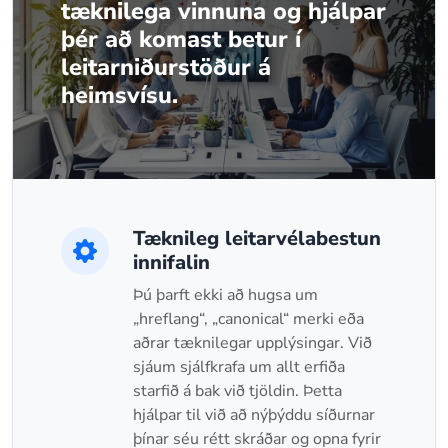
tæknilega vinnuna og hjálpar
þér að komast betur í
leitarniðurstöður á
heimsvísu.
Tæknileg leitarvélabestun
innifalin
Þú þarft ekki að hugsa um
„hreflang“, „canonical“ merki eða
aðrar tæknilegar upplýsingar. Við
sjáum sjálfkrafa um allt erfiða
starfið á bak við tjöldin. Þetta
hjálpar til við að nýþýddu síðurnar
þínar séu rétt skráðar og opna fyrir