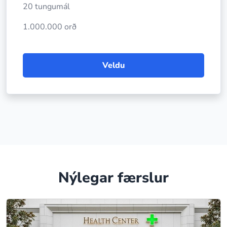
20 tungumál
1.000.000 orð
Veldu
Nýlegar færslur