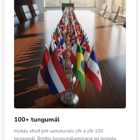
100+ tungumál
Þýddu efnið þitt samstundis yfir á yfir 100
tungumál. Brjóttu tungumálamúrana og tengstu