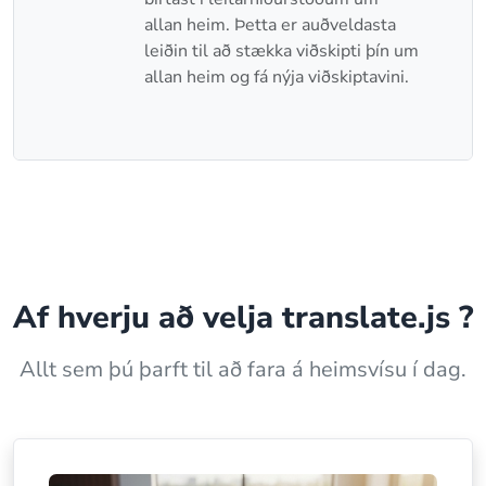
allan heim. Þetta er auðveldasta
leiðin til að stækka viðskipti þín um
allan heim og fá nýja viðskiptavini.
Af hverju að velja
translate.js
?
Allt sem þú þarft til að fara á heimsvísu í dag.