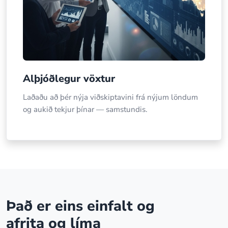
Alþjóðlegur vöxtur
Laðaðu að þér nýja viðskiptavini frá nýjum löndum
og aukið tekjur þínar — samstundis.
Það er eins einfalt og
afrita og líma