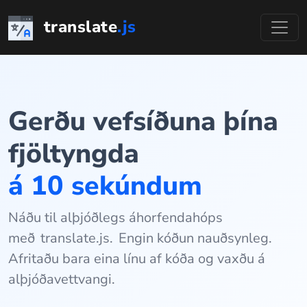
Fara
translate
.js
í
efni
Gerðu vefsíðuna þína
fjöltyngda
á 10 sekúndum
Náðu til alþjóðlegs áhorfendahóps
með
translate.js.
Engin kóðun nauðsynleg.
Afritaðu bara eina línu af kóða og vaxðu á
alþjóðavettvangi.