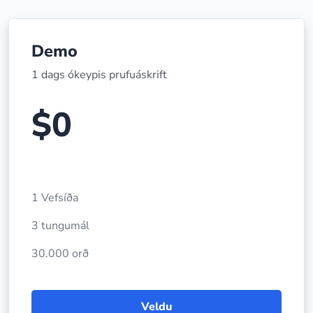
Demo
1 dags ókeypis prufuáskrift
$0
1 Vefsíða
3 tungumál
30.000 orð
Veldu