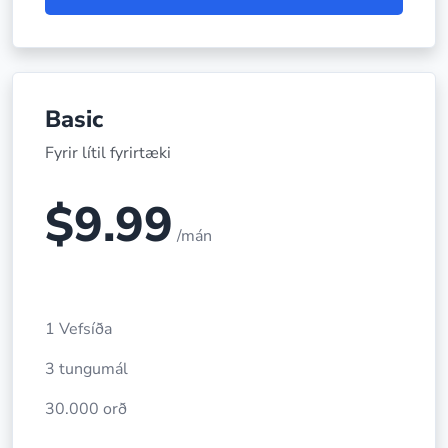
Basic
Fyrir lítil fyrirtæki
$9.99
/mán
1 Vefsíða
3 tungumál
30.000 orð