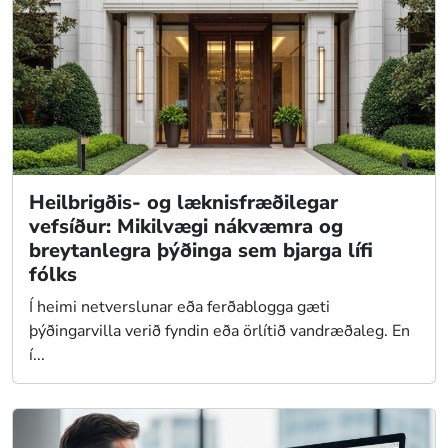
Heilbrigðis- og læknisfræðilegar
vefsíður: Mikilvægi nákvæmra og
breytanlegra þýðinga sem bjarga lífi
fólks
Í heimi netverslunar eða ferðablogga gæti
þýðingarvilla verið fyndin eða örlítið vandræðaleg. En
í...