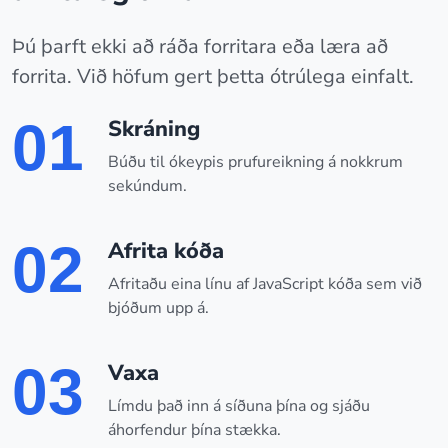
Þú þarft ekki að ráða forritara eða læra að
forrita. Við höfum gert þetta ótrúlega einfalt.
01
Skráning
Búðu til ókeypis prufureikning á nokkrum
sekúndum.
02
Afrita kóða
Afritaðu eina línu af JavaScript kóða sem við
bjóðum upp á.
03
Vaxa
Límdu það inn á síðuna þína og sjáðu
áhorfendur þína stækka.