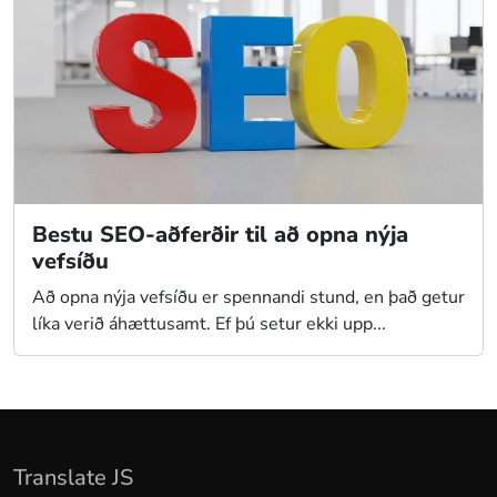
Bestu SEO-aðferðir til að opna nýja
vefsíðu
Að opna nýja vefsíðu er spennandi stund, en það getur
líka verið áhættusamt. Ef þú setur ekki upp...
Translate JS