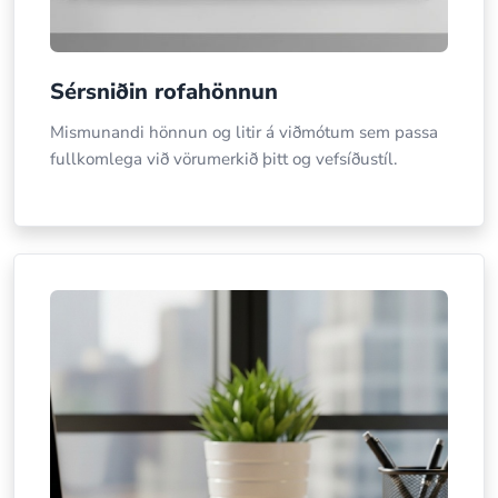
Sérsniðin rofahönnun
Mismunandi hönnun og litir á viðmótum sem passa
fullkomlega við vörumerkið þitt og vefsíðustíl.