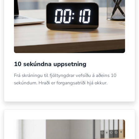
10 sekúndna uppsetning
Frá skráningu til fjöltyngdrar vefsíðu á aðeins 10
sekúndum. Hraði er forgangsatriði hjá okkur.