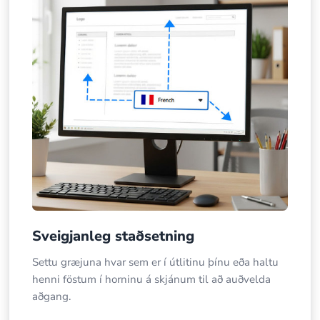
Sveigjanleg staðsetning
Settu græjuna hvar sem er í útlitinu þínu eða haltu
henni föstum í horninu á skjánum til að auðvelda
aðgang.