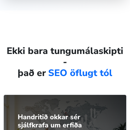
Ekki bara tungumálaskipti
-
það er
SEO öflugt tól
Handritið okkar sér
sjálfkrafa um erfiða