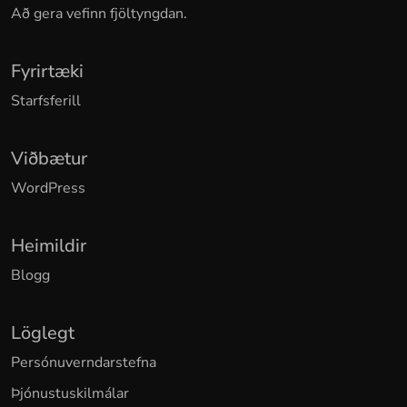
Að gera vefinn fjöltyngdan.
Fyrirtæki
Starfsferill
Viðbætur
WordPress
Heimildir
Blogg
Löglegt
Persónuverndarstefna
Þjónustuskilmálar