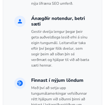
nýja lífræna SEO umferð.
Ánægðir notendur, betri
sæti
Gestir dvelja lengur þegar þeir
geta auðveldlega lesið efni á sínu
eigin tungumáli. Leitarvélar taka
eftir því þegar fólk dvelur, sem
segir þeim að síðan þín sé
verðmæt og hjálpar til við að bæta
sæti hennar.
Finnast í nýjum löndum
Með því að setja upp
tungumálamerkingar vefsíðunnar
rétt hjálpum við síðunni þinni að
birtast í leitarniðurstöðum um