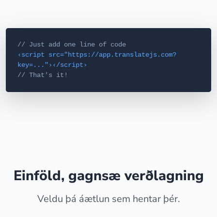
// Just add one line of code
‹script src="https://app.translatejs.com?
key=..."›‹/script›
// That's it!
Einföld, gagnsæ verðlagning
Veldu þá áætlun sem hentar þér.