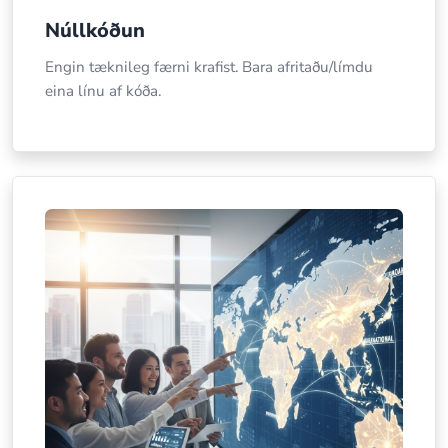
Núllkóðun
Engin tæknileg færni krafist. Bara afritaðu/límdu
eina línu af kóða.