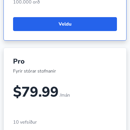
100.000 orð
Veldu
Pro
Fyrir stórar stofnanir
$79.99
/mán
10 vefsíður