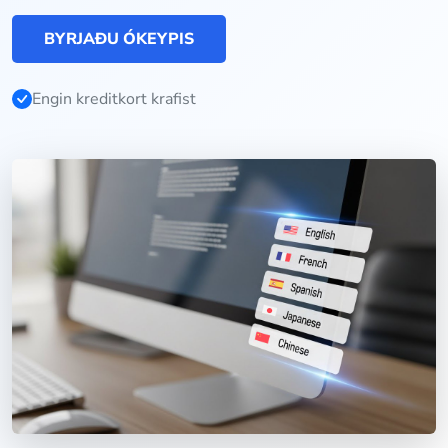
BYRJAÐU ÓKEYPIS
Engin kreditkort krafist