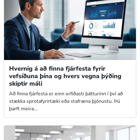
Hvernig á að finna fjárfesta fyrir
vefsíðuna þína og hvers vegna þýðing
skiptir máli
Að finna fjárfesta er einn erfiðasti þátturinn í því að
stækka sprotafyrirtæki eða stafræna þjónustu. Þú
þarft meira...