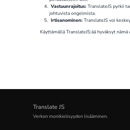
Vastuunrajoitus:
TranslateJS pyrkii t
johtuvista ongelmista.
Irtisanominen:
TranslateJS voi keskeyt
Käyttämällä TranslateJS:ää hyväksyt nämä 
Translate JS
Verkon monikielisyyden lisääminen.