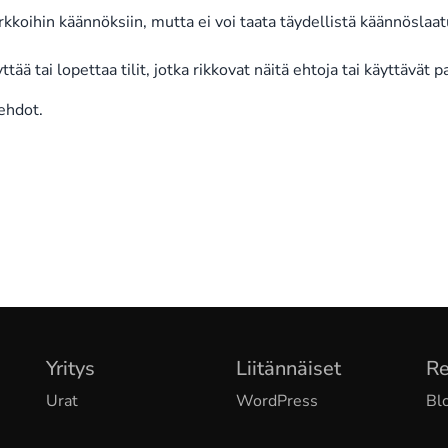
arkkoihin käännöksiin, mutta ei voi taata täydellistä käännösl
tää tai lopettaa tilit, jotka rikkovat näitä ehtoja tai käyttävät p
ehdot.
Yritys
Liitännäiset
Re
Urat
WordPress
Bl