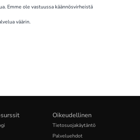
aatua. Emme ole vastuussa käännösvirheistä
alvelua väärin.
surssit
Oikeudellinen
ogi
Tietosuojakäytäntö
Palveluehdot