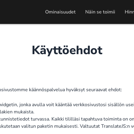
Ominaisuudet
Näin se toimii
Hinn
Käyttöehdot
osivustomme käännöspalvelua hyväksyt seuraavat ehdot:
idgetin, jonka avulla voit kääntää verkkosivustosi sisällön useil
 lakien mukaista.
 tunnistetiedot turvassa. Kaikki tililläsi tapahtuva toiminta on o
kutetaan valitun paketin mukaisesti. Valtuutat TranslateJS:n ve