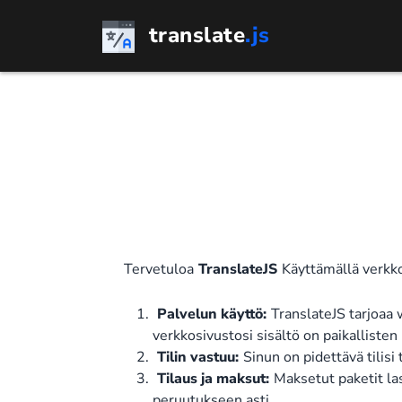
Siirry
translate
.js
sisältöön
Tervetuloa
TranslateJS
Käyttämällä verkk
Palvelun käyttö:
TranslateJS tarjoaa w
verkkosivustosi sisältö on paikallisten
Tilin vastuu:
Sinun on pidettävä tilisi
Tilaus ja maksut:
Maksetut paketit las
peruutukseen asti.