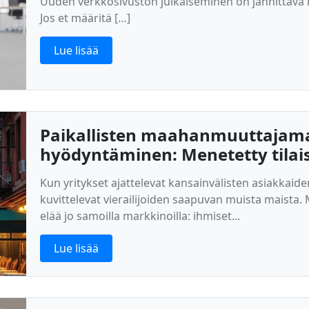
Uuden verkkosivuston julkaiseminen on jännittävä het
Jos et määritä […]
Lue lisää
Paikallisten maahanmuuttajam
hyödyntäminen: Menetetty tilai
Kun yritykset ajattelevat kansainvälisten asiakkaid
kuvittelevat vierailijoiden saapuvan muista maista.
elää jo samoilla markkinoilla: ihmiset...
Lue lisää