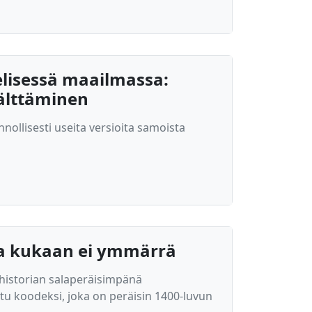
elisessä maailmassa:
älttäminen
nnollisesti useita versioita samoista
jota kukaan ei ymmärrä
nhistorian salaperäisimpänä
ttu koodeksi, joka on peräisin 1400-luvun