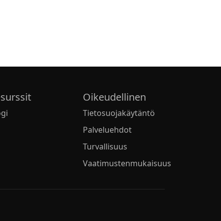
surssit
Oikeudellinen
ogi
Tietosuojakäytäntö
Palveluehdot
Turvallisuus
Vaatimustenmukaisuus