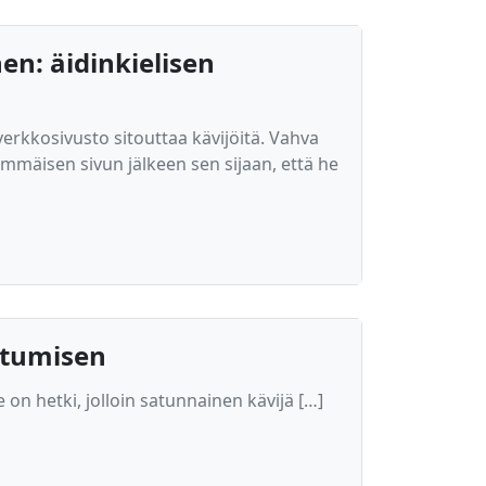
n: äidinkielisen
verkkosivusto sitouttaa kävijöitä. Vahva
mmäisen sivun jälkeen sen sijaan, että he
autumisen
 on hetki, jolloin satunnainen kävijä […]