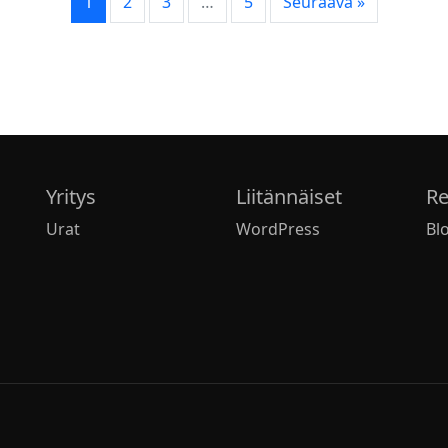
1
2
3
…
5
Seuraava »
Yritys
Liitännäiset
Re
Urat
WordPress
Bl