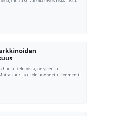
ki, mutta se voi olla myös riskialtista.
arkkinoiden
suus
en houkuttelemista, ne yleensä
 Mutta suuri ja usein unohdettu segmentti