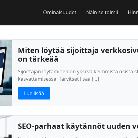
Ominaisuudet
Näin se toimii
Hinn
Miten löytää sijoittaja verkkosiv
on tärkeää
Sijoittajan löytäminen on yksi vaikeimmista osista st
kasvattamisessa. Tarvitset lisää […]
Lue lisää
SEO-parhaat käytännöt uuden v