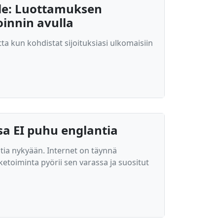
jille: Luottamuksen
oinnin avulla
a kun kohdistat sijoituksiasi ulkomaisiin
a EI puhu englantia
ntia nykyään. Internet on täynnä
iketoiminta pyörii sen varassa ja suositut