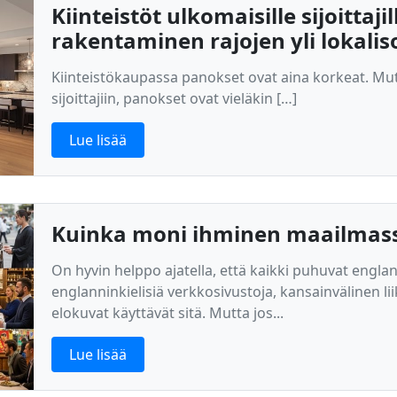
Kiinteistöt ulkomaisille sijoitta
rakentaminen rajojen yli lokalis
Kiinteistökaupassa panokset ovat aina korkeat. Mutt
sijoittajiin, panokset ovat vieläkin […]
Lue lisää
Kuinka moni ihminen maailmass
On hyvin helppo ajatella, että kaikki puhuvat engla
englanninkielisiä verkkosivustoja, kansainvälinen li
elokuvat käyttävät sitä. Mutta jos...
Lue lisää