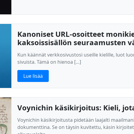
Kanoniset URL-osoitteet moniki
kaksoissisällön seuraamusten v
Kun käännät verkkosivustosi useille kielille, luot luo
sivuista. Tämä on hienoa […]
Lue lisää
Voynichin käsikirjoitus: Kieli, 
Voynichin käsikirjoitusta pidetään laajalti maailma
dokumenttina. Se on täysin kuvitettu, käsin kirjoite