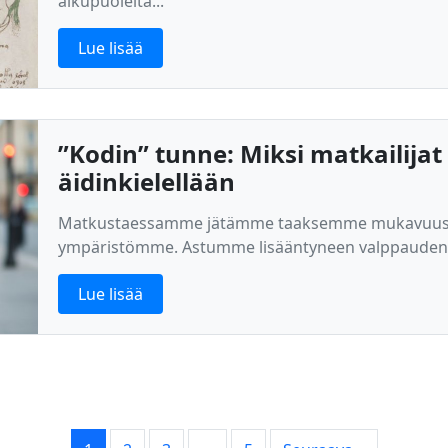
alkupuolelta...
Lue lisää
”Kodin” tunne: Miksi matkailijat
äidinkielellään
Matkustaessamme jätämme taaksemme mukavuusal
ympäristömme. Astumme lisääntyneen valppauden t
Lue lisää