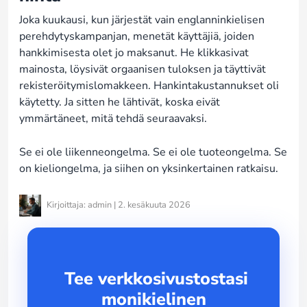
Joka kuukausi, kun järjestät vain englanninkielisen
perehdytyskampanjan, menetät käyttäjiä, joiden
hankkimisesta olet jo maksanut. He klikkasivat
mainosta, löysivät orgaanisen tuloksen ja täyttivät
rekisteröitymislomakkeen. Hankintakustannukset oli
käytetty. Ja sitten he lähtivät, koska eivät
ymmärtäneet, mitä tehdä seuraavaksi.
Se ei ole liikenneongelma. Se ei ole tuoteongelma. Se
on kieliongelma, ja siihen on yksinkertainen ratkaisu.
Kirjoittaja: admin | 2. kesäkuuta 2026
Tee verkkosivustostasi
monikielinen