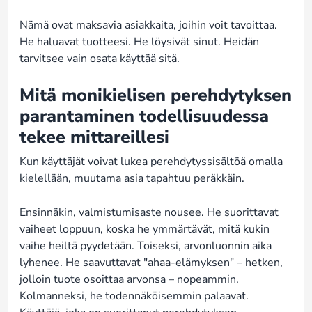
Nämä ovat maksavia asiakkaita, joihin voit tavoittaa.
He haluavat tuotteesi. He löysivät sinut. Heidän
tarvitsee vain osata käyttää sitä.
Mitä monikielisen perehdytyksen
parantaminen todellisuudessa
tekee mittareillesi
Kun käyttäjät voivat lukea perehdytyssisältöä omalla
kielellään, muutama asia tapahtuu peräkkäin.
Ensinnäkin, valmistumisaste nousee. He suorittavat
vaiheet loppuun, koska he ymmärtävät, mitä kukin
vaihe heiltä pyydetään. Toiseksi, arvonluonnin aika
lyhenee. He saavuttavat "ahaa-elämyksen" – hetken,
jolloin tuote osoittaa arvonsa – nopeammin.
Kolmanneksi, he todennäköisemmin palaavat.