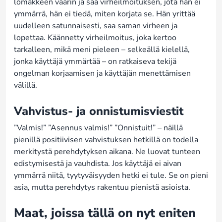
lomakkeen väärin ja saa virheilmoituksen, jota hän ei
ymmärrä, hän ei tiedä, miten korjata se. Hän yrittää
uudelleen satunnaisesti, saa saman virheen ja
lopettaa. Käännetty virheilmoitus, joka kertoo
tarkalleen, mikä meni pieleen – selkeällä kielellä,
jonka käyttäjä ymmärtää – on ratkaiseva tekijä
ongelman korjaamisen ja käyttäjän menettämisen
välillä.
Vahvistus- ja onnistumisviestit
”Valmis!” ”Asennus valmis!” ”Onnistuit!” – näillä
pienillä positiivisen vahvistuksen hetkillä on todella
merkitystä perehdytyksen aikana. Ne luovat tunteen
edistymisestä ja vauhdista. Jos käyttäjä ei aivan
ymmärrä niitä, tyytyväisyyden hetki ei tule. Se on pieni
asia, mutta perehdytys rakentuu pienistä asioista.
Maat, joissa tällä on nyt eniten