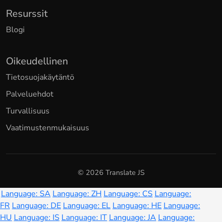
Resurssit
Blogi
Oikeudellinen
Tietosuojakäytäntö
Palveluehdot
Turvallisuus
Vaatimustenmukaisuus
© 2026 Translate JS
Language: SA
Language: ZH
Language: CS
Language:
FR
Language: DE
Language: EL
Language: HE
Language:
HU
Language: IS
Language: IT
Language: JA
Language: