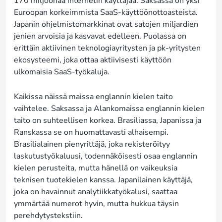
170 miljoonaa internetin käyttäjää. Saksassa on yksi
Euroopan korkeimmista SaaS-käyttöönottoasteista.
Japanin ohjelmistomarkkinat ovat satojen miljardien
jenien arvoisia ja kasvavat edelleen. Puolassa on
erittäin aktiivinen teknologiayritysten ja pk-yritysten
ekosysteemi, joka ottaa aktiivisesti käyttöön
ulkomaisia SaaS-työkaluja.
Kaikissa näissä maissa englannin kielen taito
vaihtelee. Saksassa ja Alankomaissa englannin kielen
taito on suhteellisen korkea. Brasiliassa, Japanissa ja
Ranskassa se on huomattavasti alhaisempi.
Brasilialainen pienyrittäjä, joka rekisteröityy
laskutustyökaluusi, todennäköisesti osaa englannin
kielen perusteita, mutta hänellä on vaikeuksia
teknisen tuotekielen kanssa. Japanilainen käyttäjä,
joka on havainnut analytiikkatyökalusi, saattaa
ymmärtää numerot hyvin, mutta hukkua täysin
perehdytystekstiin.