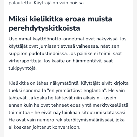
palautetta. Käyttäjä on vain poissa.
Miksi kielikitka eroaa muista
perehdytyskitkoista
Useimmat käyttöönotto-ongelmat ovat näkyvissä. Jos
käyttäjät ovat jumissa tietyssä vaiheessa, näet sen
suppilon pudotustiedoissa. Jos painike ei toimi, saat
virheraportteja. Jos käsite on hämmentävä, saat
tukipyyntöjä.
Kielikitka on lähes näkymätöntä. Käyttäjät eivät kirjoita
tueksi sanomalla "en ymmärtänyt englantia". He vain
lähtevät. Ja koska he lähtevät niin aikaisin – usein
ennen kuin he ovat tehneet edes yhtä merkityksellistä
toimintoa – he eivät näy lainkaan sitoutumisdatassasi.
He ovat vain numero rekisteröitymismäärässäsi, joka
ei koskaan johtanut konversioon.