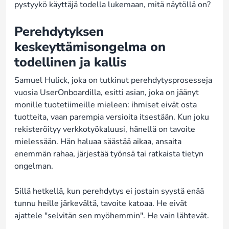
pystyykö käyttäjä todella lukemaan, mitä näytöllä on?
Perehdytyksen
keskeyttämisongelma on
todellinen ja kallis
Samuel Hulick, joka on tutkinut perehdytysprosesseja
vuosia UserOnboardilla, esitti asian, joka on jäänyt
monille tuotetiimeille mieleen: ihmiset eivät osta
tuotteita, vaan parempia versioita itsestään. Kun joku
rekisteröityy verkkotyökaluusi, hänellä on tavoite
mielessään. Hän haluaa säästää aikaa, ansaita
enemmän rahaa, järjestää työnsä tai ratkaista tietyn
ongelman.
Sillä hetkellä, kun perehdytys ei jostain syystä enää
tunnu heille järkevältä, tavoite katoaa. He eivät
ajattele "selvitän sen myöhemmin". He vain lähtevät.