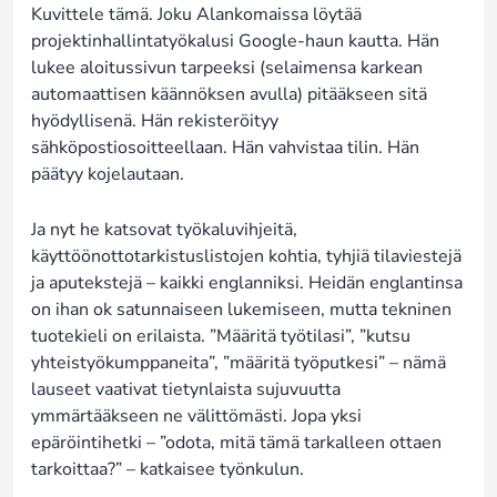
Kuvittele tämä. Joku Alankomaissa löytää
projektinhallintatyökalusi Google-haun kautta. Hän
lukee aloitussivun tarpeeksi (selaimensa karkean
automaattisen käännöksen avulla) pitääkseen sitä
hyödyllisenä. Hän rekisteröityy
sähköpostiosoitteellaan. Hän vahvistaa tilin. Hän
päätyy kojelautaan.
Ja nyt he katsovat työkaluvihjeitä,
käyttöönottotarkistuslistojen kohtia, tyhjiä tilaviestejä
ja aputekstejä – kaikki englanniksi. Heidän englantinsa
on ihan ok satunnaiseen lukemiseen, mutta tekninen
tuotekieli on erilaista. ”Määritä työtilasi”, ”kutsu
yhteistyökumppaneita”, ”määritä työputkesi” – nämä
lauseet vaativat tietynlaista sujuvuutta
ymmärtääkseen ne välittömästi. Jopa yksi
epäröintihetki – ”odota, mitä tämä tarkalleen ottaen
tarkoittaa?” – katkaisee työnkulun.