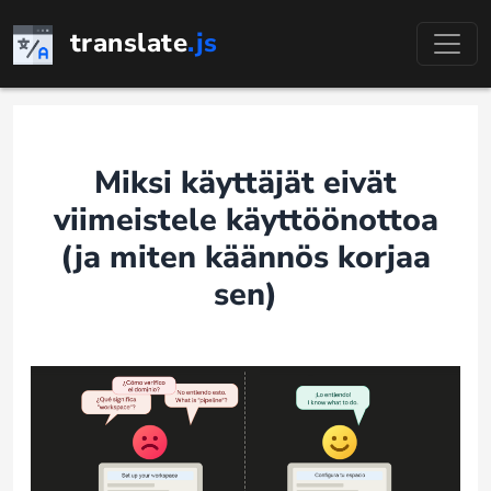
Siirry
translate
.js
sisältöön
Miksi käyttäjät eivät
viimeistele käyttöönottoa
(ja miten käännös korjaa
sen)