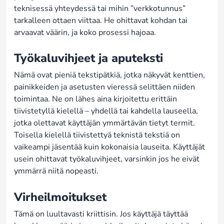
teknisessä yhteydessä tai mihin ”verkkotunnus”
tarkalleen ottaen viittaa. He ohittavat kohdan tai
arvaavat väärin, ja koko prosessi hajoaa.
Työkaluvihjeet ja aputeksti
Nämä ovat pieniä tekstipätkiä, jotka näkyvät kenttien,
painikkeiden ja asetusten vieressä selittäen niiden
toimintaa. Ne on lähes aina kirjoitettu erittäin
tiivistetyllä kielellä – yhdellä tai kahdella lauseella,
jotka olettavat käyttäjän ymmärtävän tietyt termit.
Toisella kielellä tiivistettyä teknistä tekstiä on
vaikeampi jäsentää kuin kokonaisia lauseita. Käyttäjät
usein ohittavat työkaluvihjeet, varsinkin jos he eivät
ymmärrä niitä nopeasti.
Virheilmoitukset
Tämä on luultavasti kriittisin. Jos käyttäjä täyttää