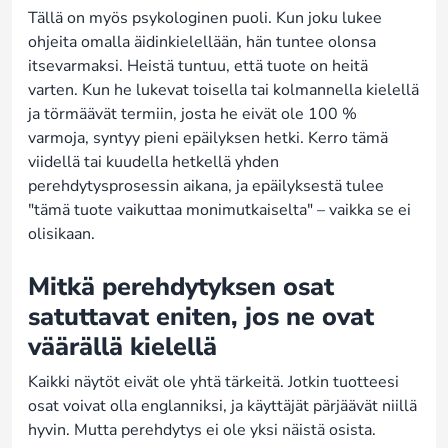
Tällä on myös psykologinen puoli. Kun joku lukee
ohjeita omalla äidinkielellään, hän tuntee olonsa
itsevarmaksi. Heistä tuntuu, että tuote on heitä
varten. Kun he lukevat toisella tai kolmannella kielellä
ja törmäävät termiin, josta he eivät ole 100 %
varmoja, syntyy pieni epäilyksen hetki. Kerro tämä
viidellä tai kuudella hetkellä yhden
perehdytysprosessin aikana, ja epäilyksestä tulee
"tämä tuote vaikuttaa monimutkaiselta" – vaikka se ei
olisikaan.
Mitkä perehdytyksen osat
satuttavat eniten, jos ne ovat
väärällä kielellä
Kaikki näytöt eivät ole yhtä tärkeitä. Jotkin tuotteesi
osat voivat olla englanniksi, ja käyttäjät pärjäävät niillä
hyvin. Mutta perehdytys ei ole yksi näistä osista.