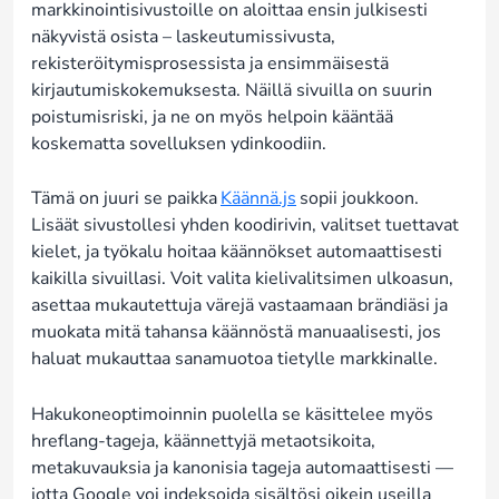
markkinointisivustoille on aloittaa ensin julkisesti
näkyvistä osista – laskeutumissivusta,
rekisteröitymisprosessista ja ensimmäisestä
kirjautumiskokemuksesta. Näillä sivuilla on suurin
poistumisriski, ja ne on myös helpoin kääntää
koskematta sovelluksen ydinkoodiin.
Tämä on juuri se paikka
Käännä.js
sopii joukkoon.
Lisäät sivustollesi yhden koodirivin, valitset tuettavat
kielet, ja työkalu hoitaa käännökset automaattisesti
kaikilla sivuillasi. Voit valita kielivalitsimen ulkoasun,
asettaa mukautettuja värejä vastaamaan brändiäsi ja
muokata mitä tahansa käännöstä manuaalisesti, jos
haluat mukauttaa sanamuotoa tietylle markkinalle.
Hakukoneoptimoinnin puolella se käsittelee myös
hreflang-tageja, käännettyjä metaotsikoita,
metakuvauksia ja kanonisia tageja automaattisesti —
jotta Google voi indeksoida sisältösi oikein useilla