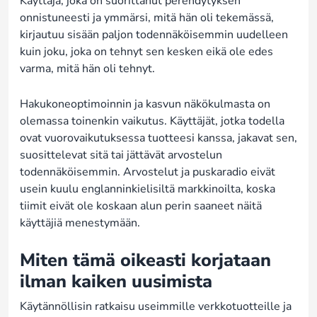
Käyttäjä, joka on suorittanut perehdytyksen
onnistuneesti ja ymmärsi, mitä hän oli tekemässä,
kirjautuu sisään paljon todennäköisemmin uudelleen
kuin joku, joka on tehnyt sen kesken eikä ole edes
varma, mitä hän oli tehnyt.
Hakukoneoptimoinnin ja kasvun näkökulmasta on
olemassa toinenkin vaikutus. Käyttäjät, jotka todella
ovat vuorovaikutuksessa tuotteesi kanssa, jakavat sen,
suosittelevat sitä tai jättävät arvostelun
todennäköisemmin. Arvostelut ja puskaradio eivät
usein kuulu englanninkielisiltä markkinoilta, koska
tiimit eivät ole koskaan alun perin saaneet näitä
käyttäjiä menestymään.
Miten tämä oikeasti korjataan
ilman kaiken uusimista
Käytännöllisin ratkaisu useimmille verkkotuotteille ja