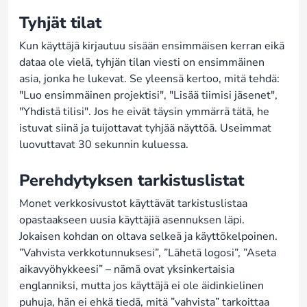
Tyhjät tilat
Kun käyttäjä kirjautuu sisään ensimmäisen kerran eikä
dataa ole vielä, tyhjän tilan viesti on ensimmäinen
asia, jonka he lukevat. Se yleensä kertoo, mitä tehdä:
"Luo ensimmäinen projektisi", "Lisää tiimisi jäsenet",
"Yhdistä tilisi". Jos he eivät täysin ymmärrä tätä, he
istuvat siinä ja tuijottavat tyhjää näyttöä. Useimmat
luovuttavat 30 sekunnin kuluessa.
Perehdytyksen tarkistuslistat
Monet verkkosivustot käyttävät tarkistuslistaa
opastaakseen uusia käyttäjiä asennuksen läpi.
Jokaisen kohdan on oltava selkeä ja käyttökelpoinen.
”Vahvista verkkotunnuksesi”, ”Lähetä logosi”, ”Aseta
aikavyöhykkeesi” – nämä ovat yksinkertaisia
englanniksi, mutta jos käyttäjä ei ole äidinkielinen
puhuja, hän ei ehkä tiedä, mitä ”vahvista” tarkoittaa