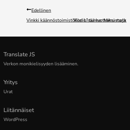
Edellinen
Vinkki käännöstoimistoille: Lisää luottamusta ja 
”Kodin” tunne: Miksi matkail
Translate JS
Verkon monikielisyyden lisääminen.
Yritys
Urat
Liitännäiset
WordPress