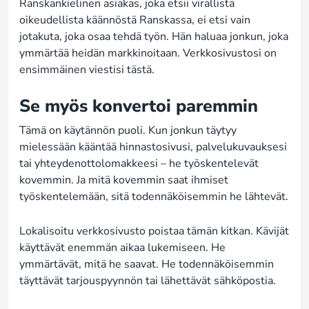
Ranskankielinen asiakas, joka etsii virallista
oikeudellista käännöstä Ranskassa, ei etsi vain
jotakuta, joka osaa tehdä työn. Hän haluaa jonkun, joka
ymmärtää heidän markkinoitaan. Verkkosivustosi on
ensimmäinen viestisi tästä.
Se myös konvertoi paremmin
Tämä on käytännön puoli. Kun jonkun täytyy
mielessään kääntää hinnastosivusi, palvelukuvauksesi
tai yhteydenottolomakkeesi – he työskentelevät
kovemmin. Ja mitä kovemmin saat ihmiset
työskentelemään, sitä todennäköisemmin he lähtevät.
Lokalisoitu verkkosivusto poistaa tämän kitkan. Kävijät
käyttävät enemmän aikaa lukemiseen. He
ymmärtävät, mitä he saavat. He todennäköisemmin
täyttävät tarjouspyynnön tai lähettävät sähköpostia.