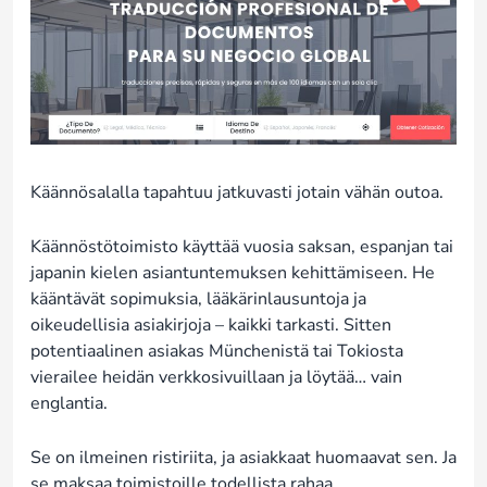
Käännösalalla tapahtuu jatkuvasti jotain vähän outoa.
Käännöstötoimisto käyttää vuosia saksan, espanjan tai
japanin kielen asiantuntemuksen kehittämiseen. He
kääntävät sopimuksia, lääkärinlausuntoja ja
oikeudellisia asiakirjoja – kaikki tarkasti. Sitten
potentiaalinen asiakas Münchenistä tai Tokiosta
vierailee heidän verkkosivuillaan ja löytää… vain
englantia.
Se on ilmeinen ristiriita, ja asiakkaat huomaavat sen. Ja
se maksaa toimistoille todellista rahaa.