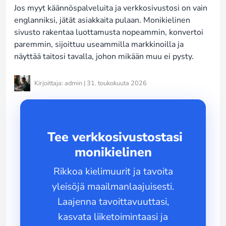
Jos myyt käännöspalveluita ja verkkosivustosi on vain
englanniksi, jätät asiakkaita pulaan. Monikielinen
sivusto rakentaa luottamusta nopeammin, konvertoi
paremmin, sijoittuu useammilla markkinoilla ja
näyttää taitosi tavalla, johon mikään muu ei pysty.
Kirjoittaja: admin | 31. toukokuuta 2026
Tee verkkosivustostasi
monikielinen
Rikkoa kielimuurit ja tavoita
yleisöjä maailmanlaajuisesti.
Laajenna tavoittavuuttasi,
kasvata liiketoimintaasi ja