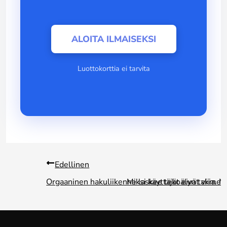
ALOITA ILMAISEKSI
Luottokorttia ei tarvita
Edellinen
Orgaaninen hakuliikenne laskee tekoälyn takia. Mi
Miksi käyttäjät eivät viime