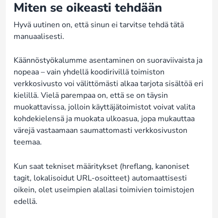
Miten se oikeasti tehdään
Hyvä uutinen on, että sinun ei tarvitse tehdä tätä
manuaalisesti.
Käännöstyökalumme asentaminen on suoraviivaista ja
nopeaa – vain yhdellä koodirivillä toimiston
verkkosivusto voi välittömästi alkaa tarjota sisältöä eri
kielillä. Vielä parempaa on, että se on täysin
muokattavissa, jolloin käyttäjätoimistot voivat valita
kohdekielensä ja muokata ulkoasua, jopa mukauttaa
värejä vastaamaan saumattomasti verkkosivuston
teemaa.
Kun saat tekniset määritykset (hreflang, kanoniset
tagit, lokalisoidut URL-osoitteet) automaattisesti
oikein, olet useimpien alallasi toimivien toimistojen
edellä.