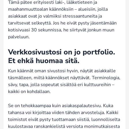
Tämä pätee erityisesti laki-, lääketieteen ja
maahanmuuttoalan käännöksiin – alueisiin, joilla
asiakkaat ovat jo valmiiksi stressaantuneita ja
tarvitsevat selkeyttä. Jos he eivät pysty jäsentämään
kotisivuasi 30 sekunnissa, he siirtyvät jonkun muun
palveluun.
Verkkosivustosi on jo portfolio.
Et ehkä huomaa sitä.
Kun käännät oman sivustosi hyvin, näytät asiakkaille
täsmälleen, miltä käännökset näyttävät. Terminologia,
sävy, tapa, jolla sopeutat sisältöä eri kulttuureihin –
kaikki on kohdallaan.
Se on tehokkaampaa kuin asiakaspalautesivu. Kuka
tahansa voi kirjoittaa viiden tähden arvosteluja. Kaikki
toimistot eivät pysty tuottamaan siistiä, luonnolliselta
kuulostavaa ranskankielistä versiota monimutkaisesta