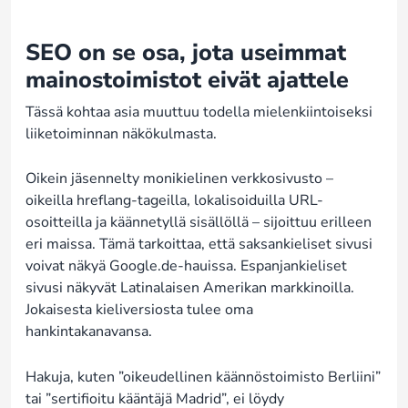
SEO on se osa, jota useimmat
mainostoimistot eivät ajattele
Tässä kohtaa asia muuttuu todella mielenkiintoiseksi
liiketoiminnan näkökulmasta.
Oikein jäsennelty monikielinen verkkosivusto –
oikeilla hreflang-tageilla, lokalisoiduilla URL-
osoitteilla ja käännetyllä sisällöllä – sijoittuu erilleen
eri maissa. Tämä tarkoittaa, että saksankieliset sivusi
voivat näkyä Google.de-hauissa. Espanjankieliset
sivusi näkyvät Latinalaisen Amerikan markkinoilla.
Jokaisesta kieliversiosta tulee oma
hankintakanavansa.
Hakuja, kuten ”oikeudellinen käännöstoimisto Berliini”
tai ”sertifioitu kääntäjä Madrid”, ei löydy