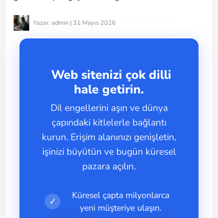
Yazar: admin | 31 Mayıs 2026
Web sitenizi çok dilli
hale getirin.
Dil engellerini aşın ve dünya
çapındaki kitlelerle bağlantı
kurun. Erişim alanınızı genişletin,
işinizi büyütün ve bugün küresel
pazara açılın.
Küresel çapta milyonlarca
✓
yeni müşteriye ulaşın.