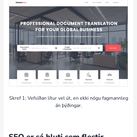
Skref 1: Vefsíðan lítur vel út, en ekki nógu fagmannleg
án þýðingar.
SEO er sá hluti sem flestir