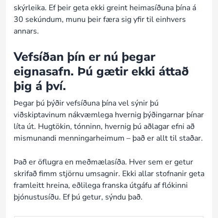
skýrleika. Ef þeir geta ekki greint heimasíðuna þína á
30 sekúndum, munu þeir færa sig yfir til einhvers
annars.
Vefsíðan þín er nú þegar
eignasafn. Þú gætir ekki áttað
þig á því.
Þegar þú þýðir vefsíðuna þína vel sýnir þú
viðskiptavinum nákvæmlega hvernig þýðingarnar þínar
líta út. Hugtökin, tónninn, hvernig þú aðlagar efni að
mismunandi menningarheimum – það er allt til staðar.
Það er öflugra en meðmælasíða. Hver sem er getur
skrifað fimm stjörnu umsagnir. Ekki allar stofnanir geta
framleitt hreina, eðlilega franska útgáfu af flókinni
þjónustusíðu. Ef þú getur, sýndu það.