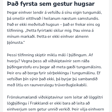
Það fyrsta sem gestur hugsar
Þegar einhver lendir á vefsíðu á sínu eigin tungumáli,
þá smellir eitthvað í heilanum næstum samstundis.
Það er ekki meðvituð hugsun – það er frekar eins og
tilfinning. „Þetta fyrirtæki skilur mig. Þau vinna á
mínum markaði. Þetta er ekki einhver almenn
þjónusta.“
Þessi tilfinning skiptir miklu máli í þýðingum. Af
hverju? Vegna þess að viðskiptavinir sem ráða
þýðingarstofu eru þegar að meta gæði tungumálsins.
Þeir eru að borga fyrir sérþekkingu í tungumálinu. Ef
vefsíðan þín sýnir það ekki, þá byrjar þú sambandið
með litlu en raunverulegu trúverðugleikabili.
Frönskumælandi viðskiptavinur sem leitar að löggiltri
lögþýðingu í Frakklandi er ekki bara að leita að
einhverjum sem getur unnið verkið. Þeir vilja einhvern