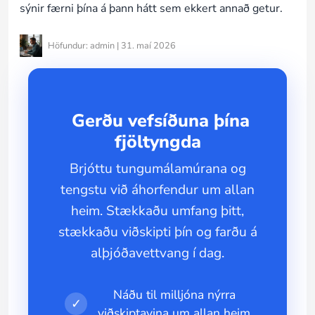
sýnir færni þína á þann hátt sem ekkert annað getur.
Höfundur: admin | 31. maí 2026
Gerðu vefsíðuna þína
fjöltyngda
Brjóttu tungumálamúrana og
tengstu við áhorfendur um allan
heim. Stækkaðu umfang þitt,
stækkaðu viðskipti þín og farðu á
alþjóðavettvang í dag.
Náðu til milljóna nýrra
✓
viðskiptavina um allan heim