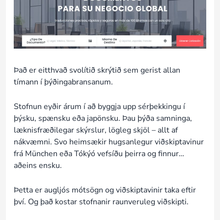
Það er eitthvað svolítið skrýtið sem gerist allan
tímann í þýðingabransanum.
Stofnun eyðir árum í að byggja upp sérþekkingu í
þýsku, spænsku eða japönsku. Þau þýða samninga,
læknisfræðilegar skýrslur, lögleg skjöl – allt af
nákvæmni. Svo heimsækir hugsanlegur viðskiptavinur
frá München eða Tókýó vefsíðu þeirra og finnur…
aðeins ensku.
Þetta er augljós mótsögn og viðskiptavinir taka eftir
því. Og það kostar stofnanir raunveruleg viðskipti.