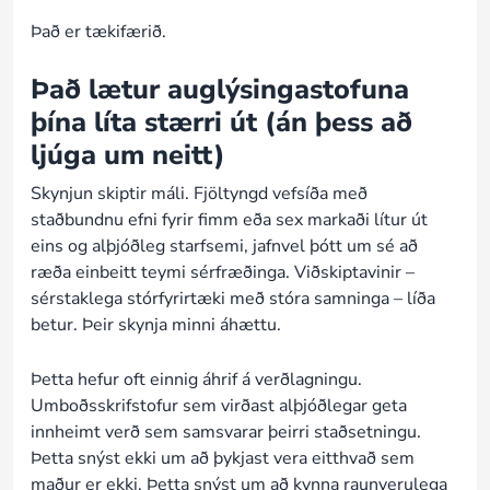
Það er tækifærið.
Það lætur auglýsingastofuna
þína líta stærri út (án þess að
ljúga um neitt)
Skynjun skiptir máli. Fjöltyngd vefsíða með
staðbundnu efni fyrir fimm eða sex markaði lítur út
eins og alþjóðleg starfsemi, jafnvel þótt um sé að
ræða einbeitt teymi sérfræðinga. Viðskiptavinir –
sérstaklega stórfyrirtæki með stóra samninga – líða
betur. Þeir skynja minni áhættu.
Þetta hefur oft einnig áhrif á verðlagningu.
Umboðsskrifstofur sem virðast alþjóðlegar geta
innheimt verð sem samsvarar þeirri staðsetningu.
Þetta snýst ekki um að þykjast vera eitthvað sem
maður er ekki. Þetta snýst um að kynna raunverulega