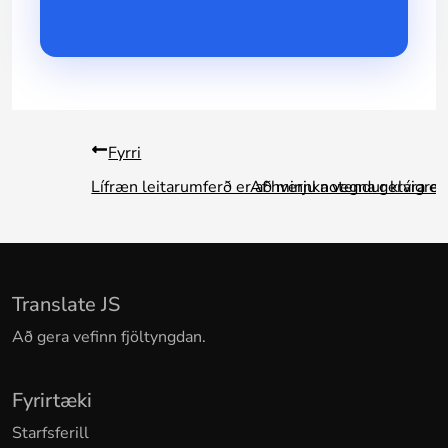
Fyrri
Lífræn leitarumferð er að minnka vegna gervigrei
Af hverju notendur klára ek
Translate JS
Að gera vefinn fjöltyngdan.
Fyrirtæki
Starfsferill