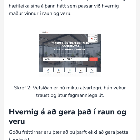
hæfileika sína á þann hátt sem passar við hvernig
maður vinnur í raun og veru.
Skref 2: Vefsíðan er nú miklu alvarlegri, hún vekur
traust og lítur fagmannlega út.
Hvernig á að gera það í raun og
veru
Góðu fréttirnar eru þær að þú þarft ekki að gera þetta
handvirkt.