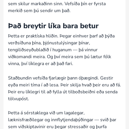
sem skilur markaðinn sinn. Vefsíða þín er fyrsta
merkið sem þú sendir um það.
Það breytir líka bara betur
Þetta er praktíska hliðin. Þegar einhver þarf að þýða
verðsíðuna þína, þjónustulýsingar þínar,
tengiliðseyðublaðið í huganum — þá vinnur
viðkomandi meira. Og því meira sem þú lætur fólk
vinna, því líklegra er að það fari.
Staðbundin vefsíða fjarlægir þann óþægindi. Gestir
eyða meiri tíma í að lesa. Þeir skilja hvað þeir eru að fá.
Þeir eru líklegri til að fylla út tilboðsbeiðni eða senda
tölvupóst.
Þetta á sérstaklega við um lagalegar,
læknisfræðilegar og innflytjendaþýðingar — svið þar
sem viðskiptavinir eru þegar stressaðir og þurfa