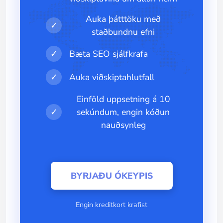
Auka þátttöku með
✓
staðbundnu efni
✓
Bæta SEO sjálfkrafa
✓
Auka viðskiptahlutfall
Einföld uppsetning á 10
✓
sekúndum, engin kóðun
nauðsynleg
BYRJAÐU ÓKEYPIS
Engin kreditkort krafist