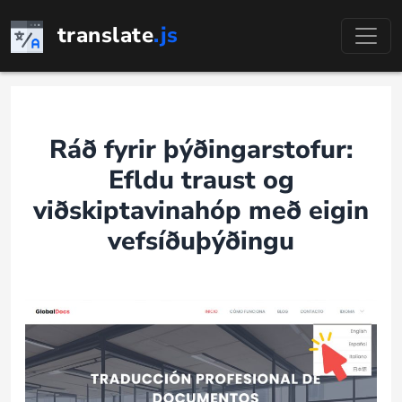
Fara
translate
.js
í
efni
Ráð fyrir þýðingarstofur:
Efldu traust og
viðskiptavinahóp með eigin
vefsíðuþýðingu