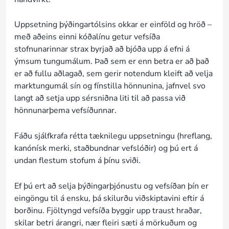
Uppsetning þýðingartólsins okkar er einföld og hröð –
með aðeins einni kóðalínu getur vefsíða
stofnunarinnar strax byrjað að bjóða upp á efni á
ýmsum tungumálum. Það sem er enn betra er að það
er að fullu aðlagað, sem gerir notendum kleift að velja
marktungumál sín og fínstilla hönnunina, jafnvel svo
langt að setja upp sérsniðna liti til að passa við
hönnunarþema vefsíðunnar.
Fáðu sjálfkrafa rétta tæknilegu uppsetningu (hreflang,
kanónísk merki, staðbundnar vefslóðir) og þú ert á
undan flestum stofum á þínu sviði.
Ef þú ert að selja þýðingarþjónustu og vefsíðan þín er
eingöngu til á ensku, þá skilurðu viðskiptavini eftir á
borðinu. Fjöltyngd vefsíða byggir upp traust hraðar,
skilar betri árangri, nær fleiri sæti á mörkuðum og