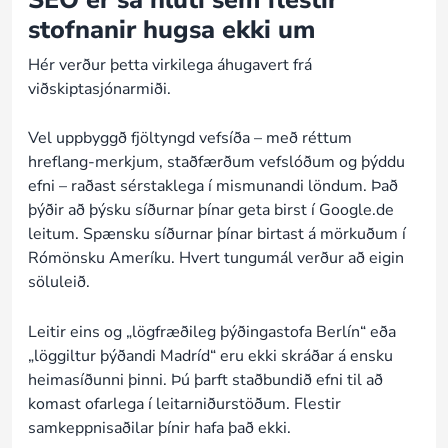
stofnanir hugsa ekki um
Hér verður þetta virkilega áhugavert frá
viðskiptasjónarmiði.
Vel uppbyggð fjöltyngd vefsíða – með réttum
hreflang-merkjum, staðfærðum vefslóðum og þýddu
efni – raðast sérstaklega í mismunandi löndum. Það
þýðir að þýsku síðurnar þínar geta birst í Google.de
leitum. Spænsku síðurnar þínar birtast á mörkuðum í
Rómönsku Ameríku. Hvert tungumál verður að eigin
söluleið.
Leitir eins og „lögfræðileg þýðingastofa Berlín“ eða
„löggiltur þýðandi Madríd“ eru ekki skráðar á ensku
heimasíðunni þinni. Þú þarft staðbundið efni til að
komast ofarlega í leitarniðurstöðum. Flestir
samkeppnisaðilar þínir hafa það ekki.