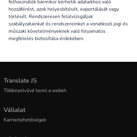
felhasználók bármikor kérhetik adataikhoz való
hozzáférést, azok helyesbítését, exportálását vagy
törlését. Rendszeresen felülvizsgáljuk
szabályzatainkat és rendszereinket a vonatkozó jogi és
műszaki követelményeknek való folyamatos
megfelelés biztosítása érdekében.
Translate JS
Többnyelvűvé tenni a webet.
Vállalat
Karrierlehetőségek