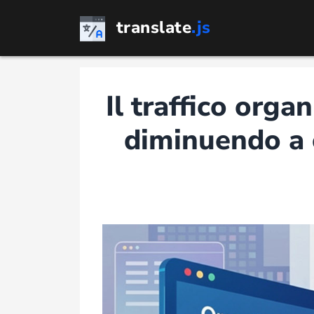
Vai
translate
.js
al
contenuto
Il traffico orga
diminuendo a c