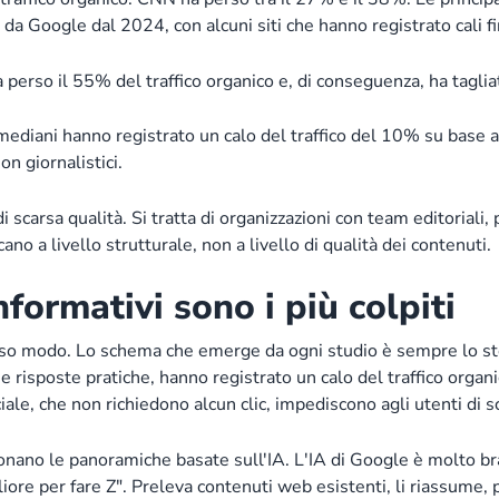
da Google dal 2024, con alcuni siti che hanno registrato cali f
a perso il 55% del traffico organico e, di conseguenza, ha tagli
ediani hanno registrato un calo del traffico del 10% su base an
on giornalistici.
i scarsa qualità. Si tratta di organizzazioni con team editoriali, 
ano a livello strutturale, non a livello di qualità dei contenuti.
nformativi sono i più colpiti
tesso modo. Lo schema che emerge da ogni studio è sempre lo st
 e risposte pratiche, hanno registrato un calo del traffico orga
iale, che non richiedono alcun clic, impediscono agli utenti di sco
onano le panoramiche basate sull'IA. L'IA di Google è molto b
iore per fare Z". Preleva contenuti web esistenti, li riassume, p