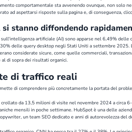
iamento comportamentale sta avvenendo ovunque, non solo nell
ato ad aspettarsi risposte sulla pagina e, di conseguenza, cli
A si stanno diffondendo rapidame
ll'intelligenza artificiale (AI) sono apparse nel 6,49% delle
 30% delle query desktop negli Stati Uniti a settembre 2025. 
erano considerate sicure, come quelle commerciali, transazion
al di sopra dei risultati organici.
e di traffico reali
permette di comprendere più concretamente la portata del probl
è crollato da 13,5 milioni di visite nel novembre 2024 a circa 6-
rganiche mensili in poche settimane. HubSpot è una delle azien
copywriter, un team SEO dedicato e anni di autorevolezza del do
 traffico organico. CNN ha perso tra il 27% e il 38%. Le princi