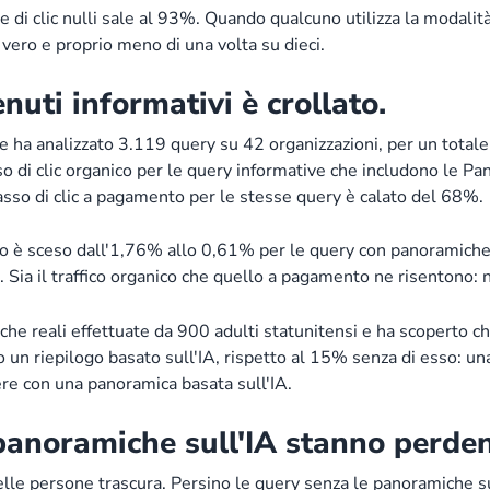
 di clic nulli sale al 93%. Quando qualcuno utilizza la modalità 
 vero e proprio meno di una volta su dieci.
tenuti informativi è crollato.
e ha analizzato 3.119 query su 42 organizzazioni, per un totale
 di clic organico per le query informative che includono le Pa
sso di clic a pagamento per le stesse query è calato del 68%.
ico è sceso dall'1,76% allo 0,61% per le query con panoramiche
Sia il traffico organico che quello a pagamento ne risentono: n
 reali effettuate da 900 adulti statunitensi e ha scoperto che 
 un riepilogo basato sull'IA, rispetto al 15% senza di esso: una
ere con una panoramica basata sull'IA.
panoramiche sull'IA stanno perden
elle persone trascura. Persino le query senza le panoramiche s