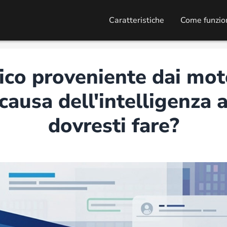
Caratteristiche
Come funzio
nico proveniente dai moto
ausa dell'intelligenza ar
dovresti fare?