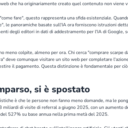
to web che ha originariamente creato quel contenuto non viene vi
i "come fare", questo rappresenta una sfida esistenziale. Quand
", le panoramiche basate sull'IA ora forniscono istruzioni dett
menti degli editori in dati di addestramento per l'IA di Google, 
no meno colpite, almeno per ora. Chi cerca "comprare scarpe da
" deve comunque visitare un sito web per completare l'azione. 
tire il pagamento. Questa distinzione è fondamentale per ciò 
omparso, si è spostato
istiche è che le persone non fanno meno domande, ma le pongon
13 miliardi di visite di referral a giugno 2025, con un aumento
e del 527% su base annua nella prima metà del 2025.