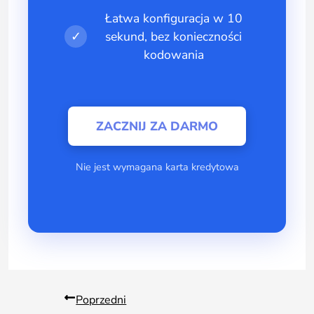
Łatwa konfiguracja w 10
✓
sekund, bez konieczności
kodowania
ZACZNIJ ZA DARMO
Nie jest wymagana karta kredytowa
Poprzedni