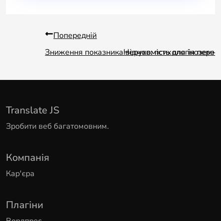
Попередній
Зниження показника відмов: психологія перег
Нерухомість для іноземни
Translate JS
Зробити веб багатомовним.
Компанія
Кар'єра
Плагіни