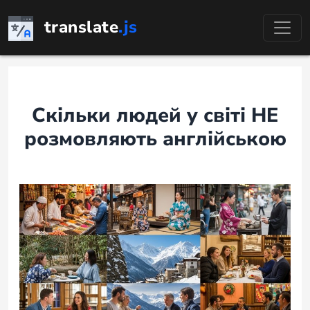
Перейти
translate
.js
до
змісту
Скільки людей у світі НЕ
розмовляють англійською