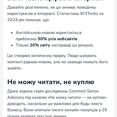
Давайте розглянемо, як це змінює поведінку
користувачів в Інтернеті. Статистика W3Techs за
2024 рік показує, що:
Англійською мовою користується
приблизно
50% усіх вебсайтів
.
Тільки
20% світу
насправді це розуміє.
Це створює величезну прірву. Люди шукають
контент рідною мовою, але не завжди можуть його
знайти.
Не можу читати, не куплю
Дуже відома серія досліджень Common Sense
Advisory під назвою «Не можу читати — не куплю»
доводить, наскільки це важливо для будь-якого
бізнесу. Вони опитали тисячі онлайн-покупців у 29
різних країнах про їхні звички.