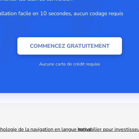
allation facile en 10 secondes, aucun codage requis
COMMENCEZ GRATUITEMENT
Aucune carte de crédit requise
chologie de la navigation en langue native
Immobilier pour investisseur