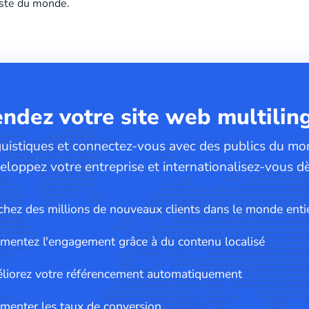
este du monde.
ndez votre site web multilin
guistiques et connectez-vous avec des publics du mon
eloppez votre entreprise et internationalisez-vous dè
hez des millions de nouveaux clients dans le monde enti
mentez l'engagement grâce à du contenu localisé
liorez votre référencement automatiquement
menter les taux de conversion