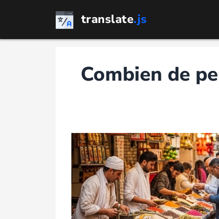
Passer
translate
.js
au
contenu
Combien de pe