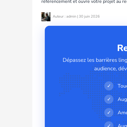
référencement et ouvre votre projet au r
Auteur : admin | 30 juin 2026
Re
Dépassez les barrières lin
audience, dév
✓
Touc
✓
Aug
✓
Amé
✓
Aug