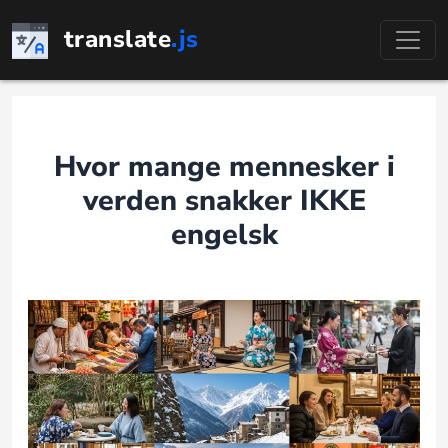
Hopp
translate
.js
til
innhold
Hvor mange mennesker i
verden snakker IKKE
engelsk