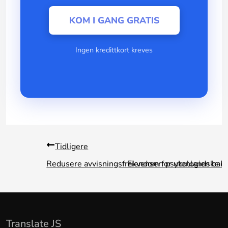
KOM I GANG GRATIS
Ingen kredittkort kreves
Tidligere
Redusere avvisningsfrekvenser: psykologien bak
Eiendom for utenlandske inv
Translate JS