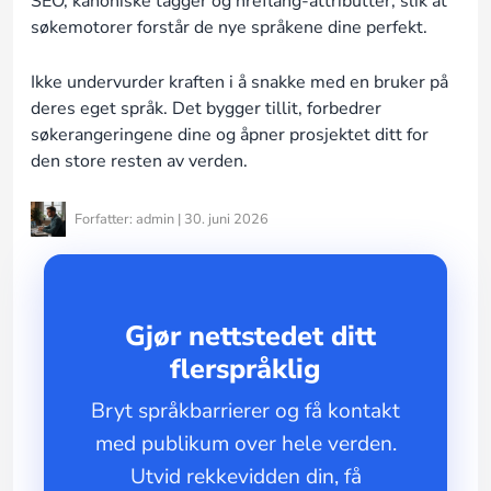
SEO, kanoniske tagger og hreflang-attributter, slik at
søkemotorer forstår de nye språkene dine perfekt.
Ikke undervurder kraften i å snakke med en bruker på
deres eget språk. Det bygger tillit, forbedrer
søkerangeringene dine og åpner prosjektet ditt for
den store resten av verden.
Forfatter: admin | 30. juni 2026
Gjør nettstedet ditt
flerspråklig
Bryt språkbarrierer og få kontakt
med publikum over hele verden.
Utvid rekkevidden din, få