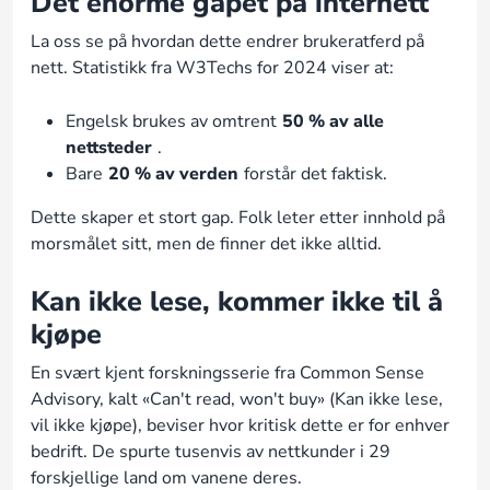
Det enorme gapet på internett
La oss se på hvordan dette endrer brukeratferd på
nett. Statistikk fra W3Techs for 2024 viser at:
Engelsk brukes av omtrent
50 % av alle
nettsteder
.
Bare
20 % av verden
forstår det faktisk.
Dette skaper et stort gap. Folk leter etter innhold på
morsmålet sitt, men de finner det ikke alltid.
Kan ikke lese, kommer ikke til å
kjøpe
En svært kjent forskningsserie fra Common Sense
Advisory, kalt «Can't read, won't buy» (Kan ikke lese,
vil ikke kjøpe), beviser hvor kritisk dette er for enhver
bedrift. De spurte tusenvis av nettkunder i 29
forskjellige land om vanene deres.